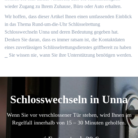
wieder Zugang zu Ihrem Zuhause‚ Büro oder Auto erhalten.​
Wir hoffen‚ dass dieser Artikel Ihnen einen umfassenden Einblick
in das Thema Rund-um-die-Uhr Schlüsselrettung
Schlosswechseln Unna und deren Bedeutung gegeben hat.
Denken Sie daran‚ dass es immer ratsam ist‚ die Kontaktdaten
eines zuverlässigen Schlüsselrettungsdienstes griffbereit zu haben
⎯ Sie wissen nie‚ wann Sie ihre Unterstützung benötigen werden.​
Schlosswechseln in Unna
Wenn Sie vor verschlossener Tür stehen, wird Ihnen im
Regelfall innerhalb von 15 – 30 Minuten geholfen.