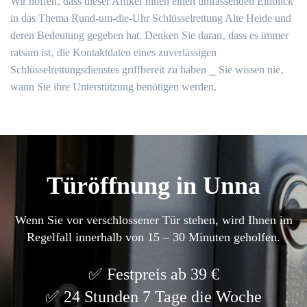
Wir hoffen‚ dass dieser Artikel Ihnen einen umfassenden Einblick
in das Thema Rund-um-die-Uhr Schlüsselrettung Alte Heide und
deren Bedeutung gegeben hat. Denken Sie daran‚ dass es immer
ratsam ist‚ die Kontaktdaten eines zuverlässigen
Schlüsselrettungsdienstes griffbereit zu haben ⎯ Sie wissen nie‚
wann Sie ihre Unterstützung benötigen werden.​
Türöffnung in Unna
Wenn Sie vor verschlossener Tür stehen, wird Ihnen im
Regelfall innerhalb von 15 – 30 Minuten geholfen.
Festpreis ab 39 €
24 Stunden 7 Tage die Woche